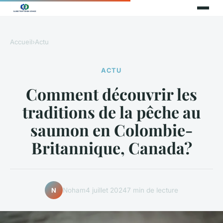
Accueil
›
Actu
ACTU
Comment découvrir les
traditions de la pêche au
saumon en Colombie-
Britannique, Canada?
Noham
4 juillet 2024
7 min de lecture
N