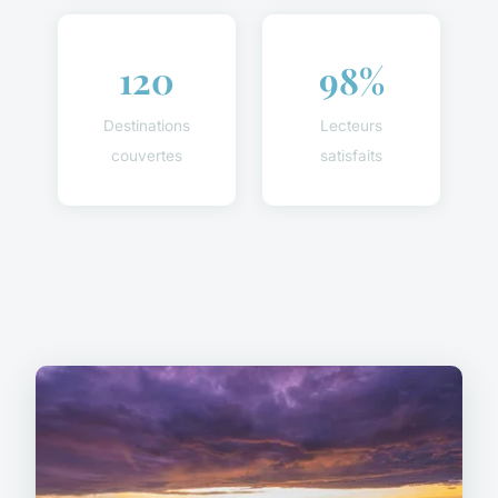
120
98%
Destinations
Lecteurs
couvertes
satisfaits