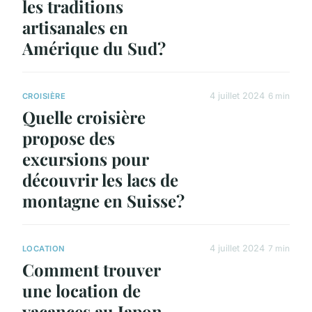
les traditions
artisanales en
Amérique du Sud?
4 juillet 2024
6 min
CROISIÈRE
Quelle croisière
propose des
excursions pour
découvrir les lacs de
montagne en Suisse?
4 juillet 2024
7 min
LOCATION
Comment trouver
une location de
vacances au Japon