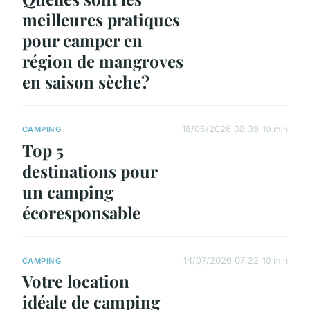
meilleures pratiques
pour camper en
région de mangroves
en saison sèche?
18/05/2026 08:39
10 min
CAMPING
Top 5
destinations pour
un camping
écoresponsable
14/07/2026 07:22
10 min
CAMPING
Votre location
idéale de camping