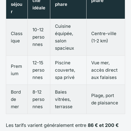
cité
phare
séjou
phare
idéale
r
Cuisine
10-12
Class
équipée,
Centre-ville
perso
ique
salon
(1-2 km)
nnes
spacieux
12-15
Piscine
Vue mer,
Prem
perso
couverte,
accès direct
ium
nnes
spa privé
aux falaises
Bord
8-12
Baies
Plage, port
de
perso
vitrées,
de plaisance
mer
nnes
terrasse
Les tarifs varient généralement entre
86 € et 200 €