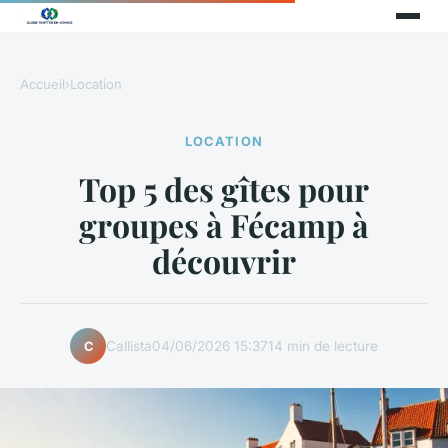
Accueil
›
Location
LOCATION
Top 5 des gîtes pour
groupes à Fécamp à
découvrir
Callista
04/06/2026 15:37
14 min de lecture
C