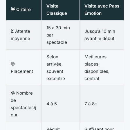
Visite
Visite avec Pass
🌟 Critère
Classique
Émotion
15 à 30 min
⏳ Attente
Jusqu’à 10 min
par
moyenne
avant le début
spectacle
Selon
Meilleures
🎯
arrivée,
places
Placement
souvent
disponibles,
excentré
central
🔁 Nombre
de
4 à 5
7 à 8+
spectacles/j
our
Réduit,
Suffisant pour