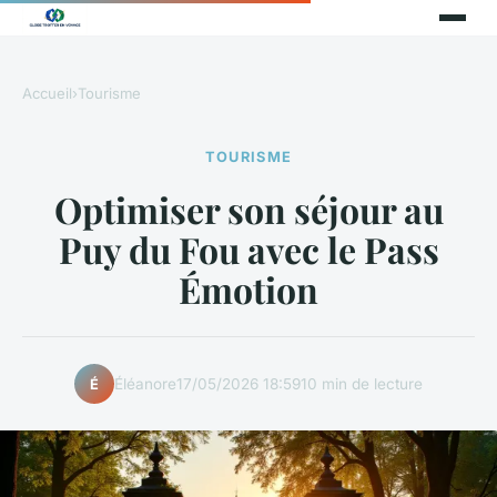
Accueil
›
Tourisme
TOURISME
Optimiser son séjour au
Puy du Fou avec le Pass
Émotion
Éléanore
17/05/2026 18:59
10 min de lecture
É