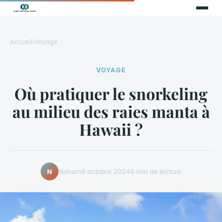
Accueil
›
Voyage
VOYAGE
Où pratiquer le snorkeling
au milieu des raies manta à
Hawaii ?
Noham
9 octobre 2024
6 min de lecture
N